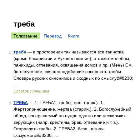
треба
Толкование
Перевод
Книги
треба
— в просторечии так называются все таинства
1
(кроме Евхаристии и Рукоположения), а также молебны,
панихиды, отпевания, освящения домов и пр. (Мень) См.
богослужение, священнодействие совершать требы...
Словарь русских синонимов и сходных по смыслу&#8230;
…
Словарь синонимов
ТРЕБА
— 1. ТРЕБА1, требы, жен. (церк.). 1.
2
Жертвоприношение, жертва (старин.). 2. Богослужебный
обряд, совершаемый по нужде одного или нескольких
верующих (напр. крестины, брак, отпевание и т.п.).
Отправлять требы. 2. ТРЕБА2, безл., в знач.
сказуемого&#8230; …