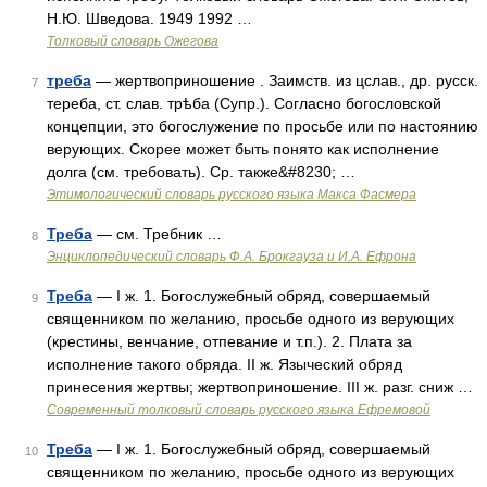
Н.Ю. Шведова. 1949 1992 …
Толковый словарь Ожегова
треба
— жертвоприношение . Заимств. из цслав., др. русск.
7
тереба, ст. слав. трѣба (Супр.). Согласно богословской
концепции, это богослужение по просьбе или по настоянию
верующих. Скорее может быть понято как исполнение
долга (см. требовать). Ср. также&#8230; …
Этимологический словарь русского языка Макса Фасмера
Треба
— см. Требник …
8
Энциклопедический словарь Ф.А. Брокгауза и И.А. Ефрона
Треба
— I ж. 1. Богослужебный обряд, совершаемый
9
священником по желанию, просьбе одного из верующих
(крестины, венчание, отпевание и т.п.). 2. Плата за
исполнение такого обряда. II ж. Языческий обряд
принесения жертвы; жертвоприношение. III ж. разг. сниж …
Современный толковый словарь русского языка Ефремовой
Треба
— I ж. 1. Богослужебный обряд, совершаемый
10
священником по желанию, просьбе одного из верующих