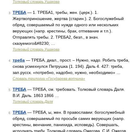
Толковый словарь Ушакова
ТРЕБА
— 1. ТРЕБА1, требы, жен. (церк.). 1.
3
Жертвоприношение, жертва (старин.). 2. Богослужебный
обряд, совершаемый по нужде одного или нескольких
верующих (напр. крестины, брак, отпевание и т.п.).
Отправлять требы. 2. ТРЕБА2, безл., в знач.
сказуемого&#8230; …
Толковый словарь Ушакова
треба
— ТРЕБА, диал., прост. – Нужно, надо. Робить треба,
4
снова усмехнулся Петрушка (1. 194). Даль 4. 427: треба,
зап.русск. «потребно, надобно, нужно, необходимо» …
Словарь трилогии «Государева вотчина»
ТРЕБА
— ТРЕБА, см. требовать. Толковый словарь Даля.
5
В.И. Даль. 1863 1866 …
Толковый словарь Даля
ТРЕБА
— ТРЕБА, ы, жен. В православии: богослужебный
6
обряд, совершаемый по просьбе самих верующих (напр.
крестины, венчание, панихида, исповедь). Совершать,
исполнять требу. Толковый словарь Ожегова. С.И. Ожегов,