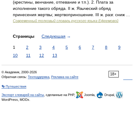
(крестины, венчание, отпевание и т.п.). 2. Плата за
исполнение такого обряда. II ж. Языческий обряд
принесения жертвы; жертвоприношение. III ж. разг. сниж …
Современный толковый словарь русского языка Ефремовой
Страницы
Следующая
→
1
2
3
4
5
6
7
8
9
10
11
12
13
© Академик, 2000-2026
18+
Обратная связь:
Техподдержка
,
Реклама на сайте
👣 Путешествия
Экспорт словарей на сайты
, сделанные на PHP,
Joomla,
Drupal,
WordPress, MODx.